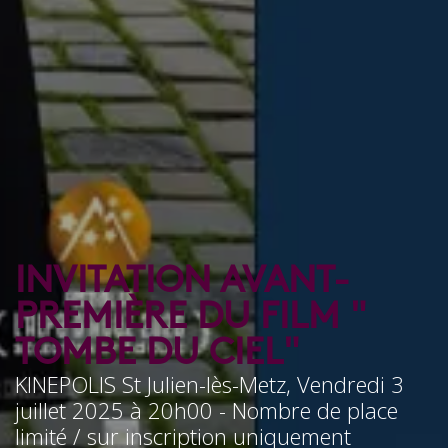
INVITATION AVANT-
PREMIÈRE DU FILM "
TOMBE DU CIEL"
KINEPOLIS St Julien-lès-Metz, Vendredi 3
juillet 2025 à 20h00 - Nombre de place
limité / sur inscription uniquement