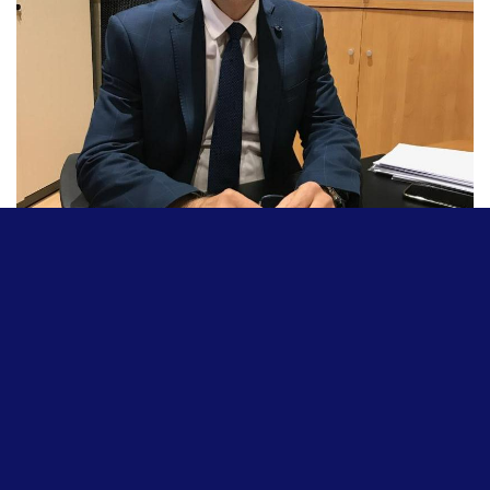
Le Notaire, architecte de la transmission
,
conseille le client
, l’aide à déterminer un
objectif global
,
analyse la situation
et
finalement propose des
solutions
et leurs
mises en œuvre
. Pour comprendre les règles