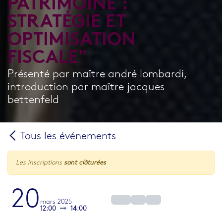
PATRIMOINE :
STRATÉGIE ET
OPTIMISATION
FISCALE"
Présenté par maître andré lombardi,
introduction par maître jacques
bettenfeld
Tous les événements
Les inscriptions
sont clôturées
20
mars 2025
12:00
14:00