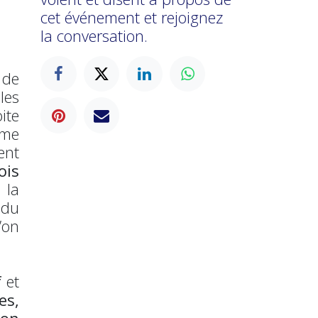
cet événement et rejoignez
la conversation.
 de
les
ite
ême
ent
ois
 la
 du
’on
f
et
es,
ion