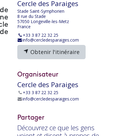
Cercle des Paraiges
 de
Stade Saint-Symphorien
8 rue du Stade
nne
57050 Longeville-les-Metz
cle
France
 de
+33 3 87 22 32 25
info@cercledesparaiges.com
Obtenir l'itinéraire
Organisateur
Cercle des Paraiges
+33 3 87 22 32 25
info@cercledesparaiges.com
Partager
Découvrez ce que les gens
voient et disent à propos de