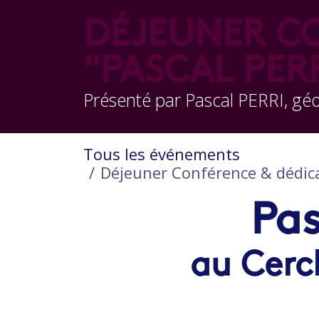
DÉJEUNER CO
"PASCAL PER
Présenté par Pascal PERRI, gé
Tous les événements
Déjeuner Conférence & dédica
Pas
au Cerc