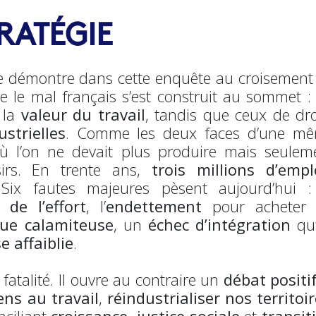
RATÉGIE
se démontre dans cette enquête au croisement
 le mal français s’est construit au sommet : 
 la
valeur du travail
, tandis que ceux de dro
strielles
. Comme les deux faces d’une m
où l’on ne devait plus produire mais seulem
sirs. En trente ans,
trois millions d’empl
Six fautes majeures pèsent aujourd’hui :
de l’effort
, l’
endettement
pour acheter
que calamiteuse
, un
échec d’intégration
qu
e affaiblie
.
fatalité. Il ouvre au contraire un
débat positi
ens au travail
,
réindustrialiser nos territoir
nciliant
croissance, justice sociale
et
transit