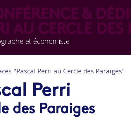
NFÉRENCE & DÉD
RI AU CERCLE DES 
ographe et économiste
ces "Pascal Perri au Cercle des Paraiges"
cal Perri
le des Paraiges