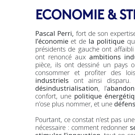
ECONOMIE & ST
Pascal Perri,
fort de son experti
l’économie
et de
la politique
que
présidents de gauche ont affaibli
ont renoncé aux
ambitions indu
pièce, ils ont dessiné un pays 
consommer et profiter des loi
industriels
ont ainsi disparu. 
désindustrialisation
, l’
abandon 
confort, une
politique énergéti
n’ose plus nommer, et une
défens
Pourtant, ce constat n’est pas une 
nécessaire : comment redonner
s
stimuler l’innovation
, tout en co