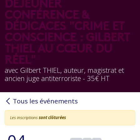
DÉJEUNER
CONFÉRENCE &
DÉDICACES "CRIME ET
CONSCIENCE : GILBERT
THIEL AU CŒUR DU
RÉEL"
avec Gilbert THIEL, auteur, magistrat et
ancien juge antiterroriste - 35€ HT
Tous les événements
Les inscriptions
sont clôturées