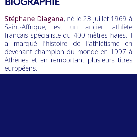
BIOGRAPHIE
Stéphane Diagana
, né le 23 juillet 1969 à
Saint-Affrique, est un ancien athlète
français spécialiste du 400 mètres haies. Il
a marqué l'histoire de l'athlétisme en
devenant champion du monde en 1997 à
Athènes et en remportant plusieurs titres
européens.
Diagana est également connu pour ses
contributions en tant que consultant et
commentateur sportif à la télévision. Après
sa carrière sportive, il s'est investi dans des
projets liés à la santé, la performance et le
bien-être, continuant d'influencer
positivement le monde du sport.